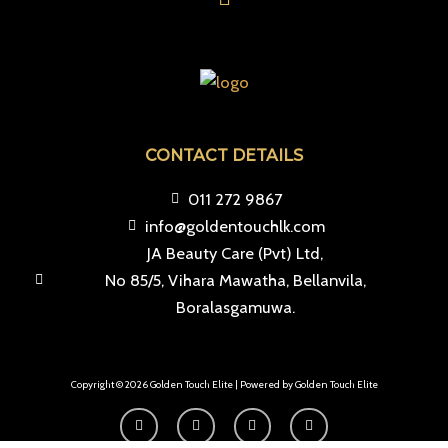
CONTACT DETAILS
011 272 9867
info@goldentouchlk.com
JA Beauty Care (Pvt) Ltd,
No 85/5, Vihara Mawatha, Bellanvila,
Boralasgamuwa.
Copyright © 2026 Golden Touch Elite | Powered by Golden Touch Elite
F
I
T
Y
a
n
i
o
c
s
k
u
e
t
t
t