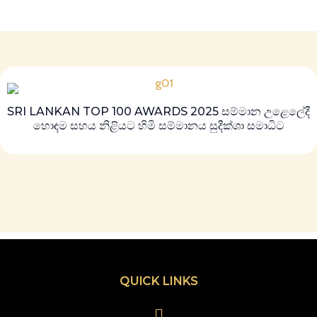
SRI LANKAN TOP 100 AWARDS 2025 සම්මාන උළෙලේදී
හොඳම සහය නිළියට හිමි සම්මානය සුදීක්ශා සමාධිට
QUICK LINKS
Menu