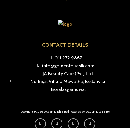
CONTACT DETAILS
011 272 9867
info@goldentouchlk.com
JA Beauty Care (Pvt) Ltd,
No 85/5, Vihara Mawatha, Bellanvila,
Boralasgamuwa.
Copyright © 2026 Golden Touch Elite | Powered by Golden Touch Elite
F
I
T
Y
a
n
i
o
c
s
k
u
e
t
t
t