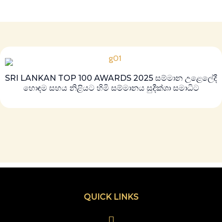
SRI LANKAN TOP 100 AWARDS 2025 සම්මාන උළෙලේදී
හොඳම සහය නිළියට හිමි සම්මානය සුදීක්ශා සමාධිට
QUICK LINKS
Menu